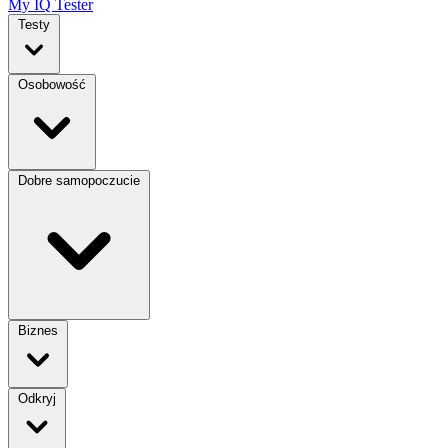
My IQ Tester
Testy
Osobowość
Dobre samopoczucie
Biznes
Odkryj