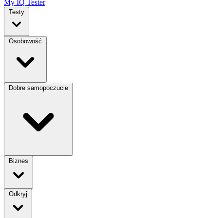
My IQ Tester
Testy
Osobowość
Dobre samopoczucie
Biznes
Odkryj