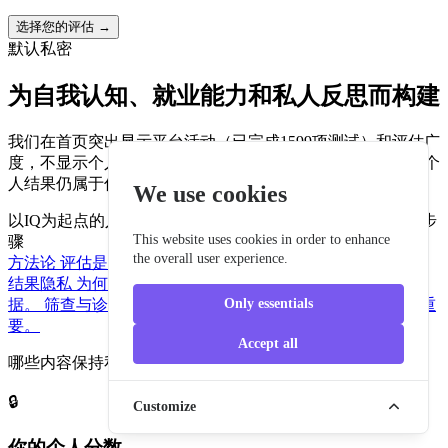
选择您的评估
→
默认私密
为自我认知、就业能力和私人反思而构建
我们在首页突出显示平台活动（已完成1599项测试）和评估广
度，不显示个人姓名或私密分数。你的公开体验保持清晰，个
人结果仍属于你。
We use cookies
以IQ为起点的入口
高级报告
可生成证书的结果
引导式后续步
This website uses cookies in order to enhance
骤
the overall user experience.
方法论
评估是如何构建的，以及它们的局限性从何处开始。
结果隐私
为何个人分数保持私密，而公开页面使用聚合数
据。
筛查与诊断
对于 ADHD、焦虑和抑郁相关的结果尤为重
Only essentials
要。
Accept all
哪些内容保持私密
🔒
Customize
你的个人分数