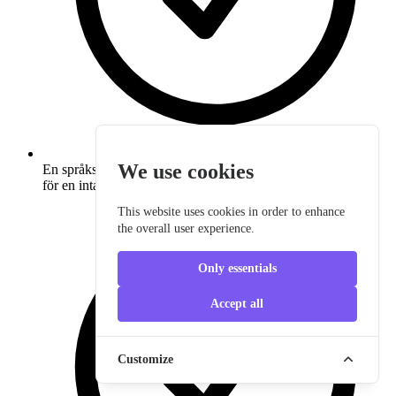
We use cookies
En språkskola som vill ha en CEFR + AI-beredskap baslinje
för en intagning
This website uses cookies in order to enhance
the overall user experience.
Only essentials
Accept all
Customize