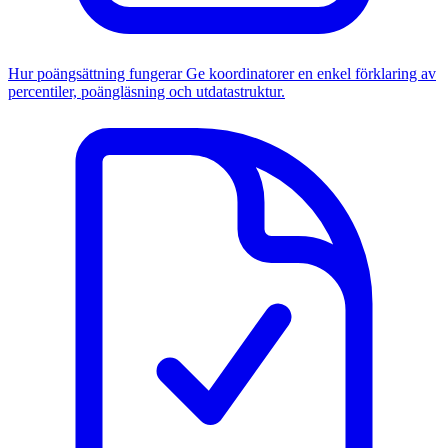
Hur poängsättning fungerar
Ge koordinatorer en enkel förklaring av
percentiler, poängläsning och utdatastruktur.