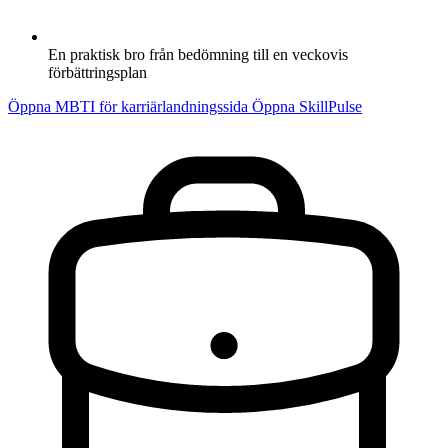
En praktisk bro från bedömning till en veckovis
förbättringsplan
Öppna MBTI för karriärlandningssida
Öppna SkillPulse