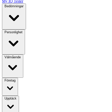
My IQ Tester
Bedömningar
Personlighet
Välmående
Företag
Upptäck