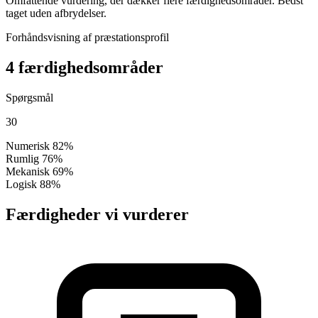
Omfattende vurdering, der dækker flere færdighedsområder. Bedst
taget uden afbrydelser.
Forhåndsvisning af præstationsprofil
4 færdighedsområder
Spørgsmål
30
Numerisk
82%
Rumlig
76%
Mekanisk
69%
Logisk
88%
Færdigheder vi vurderer