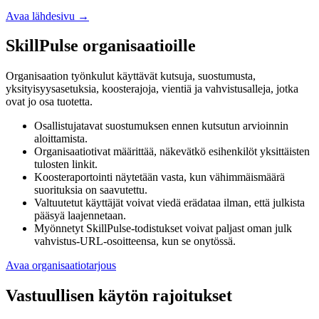
Avaa lähdesivu
→
SkillPulse organisaatioille
Organisaation työnkulut käyttävät kutsuja, suostumusta,
yksityisyysasetuksia, koosterajoja, vientiä ja vahvistusalleja, jotka
ovat jo osa tuotetta.
Osallistujatavat suostumuksen ennen kutsutun arvioinnin
aloittamista.
Organisaatiotivat määrittää, näkevätkö esihenkilöt yksittäisten
tulosten linkit.
Koosteraportointi näytetään vasta, kun vähimmäismäärä
suorituksia on saavutettu.
Valtuutetut käyttäjät voivat viedä erädataa ilman, että julkista
pääsyä laajennetaan.
Myönnetyt SkillPulse-todistukset voivat paljast oman julk
vahvistus-URL-osoitteensa, kun se onytössä.
Avaa organisaatiotarjous
Vastuullisen käytön rajoitukset