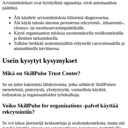
Arviointitulokset ovat hyödyllisiä signaaleja, eivät automaattisia
päätöksi.
Älä käsittele arviointituloksia kliinisinä diagnooseina.
Älä käytä tulosta ainoana perusteena rekrytointi-, irtisanomis-,
ylennys- tai suoritusarviointipäätöksille.
Käytä organisaation tuloksia suostumuksella roolikontekstilla
ja ihmisen tarkastuksella.
Tulkitse herkkää seulontasisältöä erityisellä varovaisuudella ja
ammattituella tarvittaessa.
Usein kysytyt kysymykset
Mikä on SkillPulse Trust Center?
Se on julen hakemisto lähdesivuista, jotka selittävät SkillPulsen
menetelmiä, pisteytystä, yksityisyyttä, vastuullista käyttöä,
todistuksia ja organisaatioiden työnkulkuja.
Voiko SkillPulse for organizations -palvel käyttää
rekrytointiin?
Se voi tukea jäsenneljä keskusteluja ja seulontakontekstia, mutta sitä