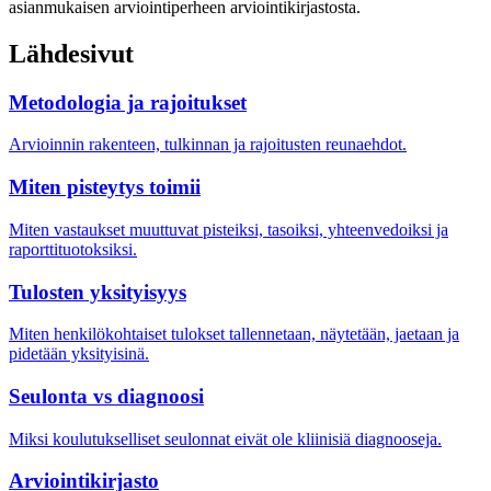
asianmukaisen arviointiperheen arviointikirjastosta.
Lähdesivut
Metodologia ja rajoitukset
Arvioinnin rakenteen, tulkinnan ja rajoitusten reunaehdot.
Miten pisteytys toimii
Miten vastaukset muuttuvat pisteiksi, tasoiksi, yhteenvedoiksi ja
raporttituotoksiksi.
Tulosten yksityisyys
Miten henkilökohtaiset tulokset tallennetaan, näytetään, jaetaan ja
pidetään yksityisinä.
Seulonta vs diagnoosi
Miksi koulutukselliset seulonnat eivät ole kliinisiä diagnooseja.
Arviointikirjasto