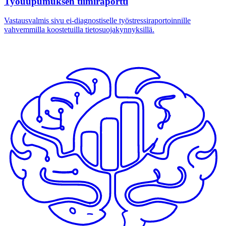
Työuupumuksen tiimiraportti
Vastausvalmis sivu ei-diagnostiselle työstressiraportoinnille
vahvemmilla koostetuilla tietosuojakynnyksillä.