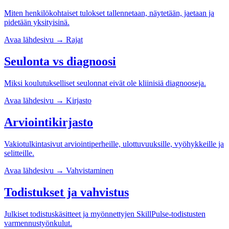
Miten henkilökohtaiset tulokset tallennetaan, näytetään, jaetaan ja
pidetään yksityisinä.
Avaa lähdesivu
→
Rajat
Seulonta vs diagnoosi
Miksi koulutukselliset seulonnat eivät ole kliinisiä diagnooseja.
Avaa lähdesivu
→
Kirjasto
Arviointikirjasto
Vakiotulkintasivut arviointiperheille, ulottuvuuksille, vyöhykkeille ja
selitteille.
Avaa lähdesivu
→
Vahvistaminen
Todistukset ja vahvistus
Julkiset todistuskäsitteet ja myönnettyjen SkillPulse-todistusten
varmennustyönkulut.