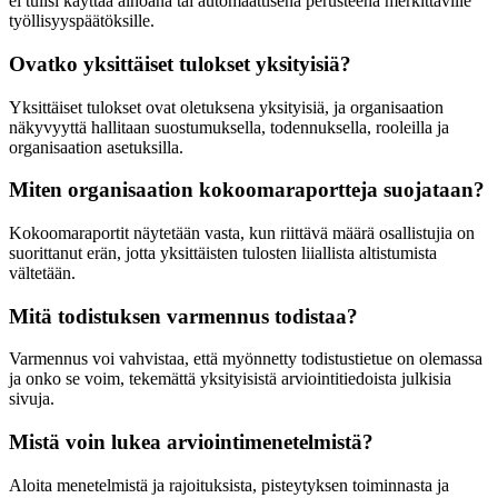
ei tulisi käyttää ainoana tai automaattisena perusteena merkittäville
työllisyyspäätöksille.
Ovatko yksittäiset tulokset yksityisiä?
Yksittäiset tulokset ovat oletuksena yksityisiä, ja organisaation
näkyvyyttä hallitaan suostumuksella, todennuksella, rooleilla ja
organisaation asetuksilla.
Miten organisaation kokoomaraportteja suojataan?
Kokoomaraportit näytetään vasta, kun riittävä määrä osallistujia on
suorittanut erän, jotta yksittäisten tulosten liiallista altistumista
vältetään.
Mitä todistuksen varmennus todistaa?
Varmennus voi vahvistaa, että myönnetty todistustietue on olemassa
ja onko se voim, tekemättä yksityisistä arviointitiedoista julkisia
sivuja.
Mistä voin lukea arviointimenetelmistä?
Aloita menetelmistä ja rajoituksista, pisteytyksen toiminnasta ja