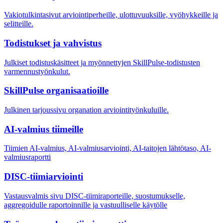
Vakiotulkintasivut arviointiperheille, ulottuvuuksille, vyöhykkeille ja
selitteille.
Todistukset ja vahvistus
Julkiset todistuskäsitteet ja myönnettyjen SkillPulse-todistusten
varmennustyönkulut.
SkillPulse organisaatioille
Julkinen tarjoussivu organation arviointityönkuluille.
AI-valmius tiimeille
Tiimien AI-valmius, AI-valmiusarviointi, AI-taitojen lähtötaso, AI-
valmiusraportti
DISC-tiimiarviointi
Vastausvalmis sivu DISC-tiimiraporteille, suostumukselle,
aggregoidulle raportoinnille ja vastuulliselle käytölle