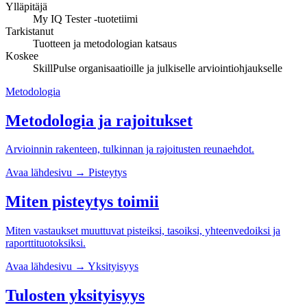
Ylläpitäjä
My IQ Tester -tuotetiimi
Tarkistanut
Tuotteen ja metodologian katsaus
Koskee
SkillPulse organisaatioille ja julkiselle arviointiohjaukselle
Metodologia
Metodologia ja rajoitukset
Arvioinnin rakenteen, tulkinnan ja rajoitusten reunaehdot.
Avaa lähdesivu
→
Pisteytys
Miten pisteytys toimii
Miten vastaukset muuttuvat pisteiksi, tasoiksi, yhteenvedoiksi ja
raporttituotoksiksi.
Avaa lähdesivu
→
Yksityisyys
Tulosten yksityisyys