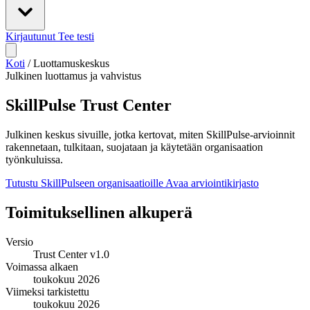
Kirjautunut
Tee testi
Koti
/
Luottamuskeskus
Julkinen luottamus ja vahvistus
SkillPulse Trust Center
Julkinen keskus sivuille, jotka kertovat, miten SkillPulse-arvioinnit
rakennetaan, tulkitaan, suojataan ja käytetään organisaation
työnkuluissa.
Tutustu SkillPulseen organisaatioille
Avaa arviointikirjasto
Toimituksellinen alkuperä
Versio
Trust Center v1.0
Voimassa alkaen
toukokuu 2026
Viimeksi tarkistettu
toukokuu 2026