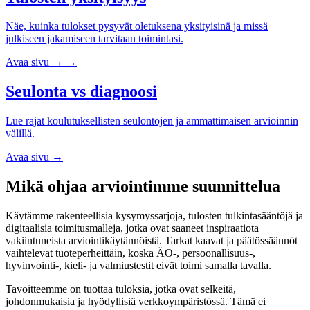
Näe, kuinka tulokset pysyvät oletuksena yksityisinä ja missä
julkiseen jakamiseen tarvitaan toimintasi.
Avaa sivu
→
→
Seulonta vs diagnoosi
Lue rajat koulutuksellisten seulontojen ja ammattimaisen arvioinnin
välillä.
Avaa sivu
→
Mikä ohjaa arviointimme suunnittelua
Käytämme rakenteellisia kysymyssarjoja, tulosten tulkintasääntöjä ja
digitaalisia toimitusmalleja, jotka ovat saaneet inspiraatiota
vakiintuneista arviointikäytännöistä. Tarkat kaavat ja päätössäännöt
vaihtelevat tuoteperheittäin, koska ÄO-, persoonallisuus-,
hyvinvointi-, kieli- ja valmiustestit eivät toimi samalla tavalla.
Tavoitteemme on tuottaa tuloksia, jotka ovat selkeitä,
johdonmukaisia ja hyödyllisiä verkkoympäristössä. Tämä ei