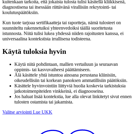
kuitenkaan tarkoita, että jokaista tulosta tulisi käsitellä kliikkisenä,
diagnostisena tai itsessään riittävänä virallisiin rekrytointi- tai
koulutuspäätöksiin.
Kun tuote tarjoaa sertifikaatteja tai raportteja, nämä tulosteet on
suunniteltu rakennetuiksi yhteenvedoiksi täällä suoritetusta
istunnosta. Niitä tulisi lukea yhdessä niiden rajoitusten kanssa, ei
universaalina kontekstista irrallisena todisteena.
Käytä tuloksia hyvin
Käytä niitä pohdintaan, mallien vertailuun ja seuraavan
oppimis- tai kasvuvaiheesi päättämiseen.
Älä käsittele yhtä istuntoa ainoana perustana kliinisiin,
oikeudellisiin tai korkean panoksen ammatillisiin päätöksiin.
Käsittele hyvinvointiin liittyviä huolia koskevia tarkistuksia
jatkotoimenpiteiden vinkkeinä, ei diagnooseina.
Jos haluat lisää kontekstia, lue alla olevat linkitetyt sivut ennen
tulosten ostamista tai jakamista.
Valitse arviointi
Lue UKK