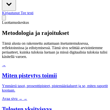
Kirjautunut
Tee testi
Luottamuskeskus
Metodologia ja rajoitukset
Tämä alusta on rakennettu auttamaan itsetuntemuksessa,
reflektoinnissa ja edistymisessä. Tämä sivu selittää arviointiemme
periaatteet, kuinka tuloksia luetaan ja missä digitaalisia tuloksia tulisi
käsitellä varoen.
→
Miten pisteytys toimii
Ymmärrä tasot, prosenttipisteet, pistemääräalueet ja se, miten raportit
kootaan.
Avaa sivu
→
→
Tulosten yksityisyys