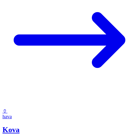
🏺
hava
Kova