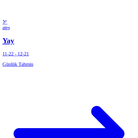
🏹
ateş
Yay
11-22 - 12-21
Günlük Tahmin