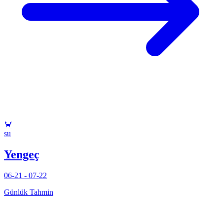
🦀
su
Yengeç
06-21 - 07-22
Günlük Tahmin