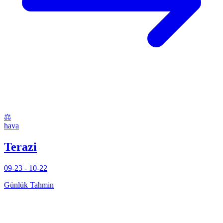
⚖️
hava
Terazi
09-23 - 10-22
Günlük Tahmin