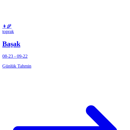
👩‍🌾
toprak
Başak
08-23 - 09-22
Günlük Tahmin