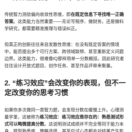
传统智力测验偏向收敛性思维，即
在既定信息下寻找唯一正确
答案
。这类能力当然重要——无论写程序、做财务，还是做科
学研究，都需要精准推理与错误纠正。
但真正的创新往往来自发散性思维：在没有既定答案的情境
中，能否提出多个可行方案、跨领域联想、甚至重新定义问题
边界。这类能力，很难像IQ那样用单一分数概括，因此研究者
往往设计开放式题目、创作任务、甚至作品评审来衡量。
2. “练习效应”会改变你的表现，但不一
定改变你的思考习惯
如果你多次做同一类智力题，会发现分数在缓慢上升。心理测
量学里，这被称为
练习效应
：
练习效应是存在的：熟悉测试形
式可以略微提高分数
。这说明测试成绩并不完全等同于能力本
身，题型熟悉度、策略选择、甚至应试心态都会对结果产生影