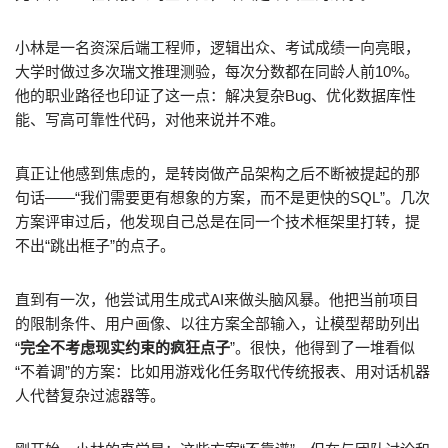
小林是一名资深后端工程师，逻辑出众、考试成绩一向亮眼，
大学时做过多次瑞文推理测验，每次分数都在同龄人前10%。
他的职业路径也印证了这一点：解决复杂Bug、优化数据库性
能、写高可靠性代码，对他来说并不难。
真正让他感到焦虑的，是转岗做产品架构之后不断被提起的那
句话——“我们需要更有想象的方案，而不是更快的SQL”。几次
方案评审过后，他发现自己总是在同一个技术框架里打转，提
不出“跳出框子”的点子。
直到有一次，他尝试用生成式AI来做头脑风暴。他把当前项目
的限制条件、用户画像、以往方案全部输入，让模型帮助列出
“
完全不考虑现实约束的疯狂点子
”。很快，他得到了一堆看似
“不着调”的方案：比如用游戏化任务取代传统报表、用对话机器
人代替复杂过滤器等。