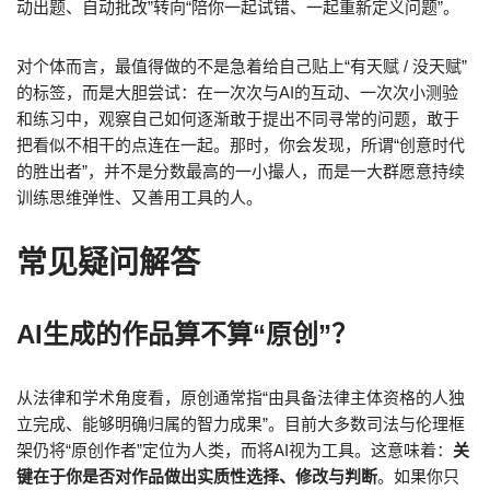
动出题、自动批改”转向“陪你一起试错、一起重新定义问题”。
对个体而言，最值得做的不是急着给自己贴上“有天赋 / 没天赋”
的标签，而是大胆尝试：在一次次与AI的互动、一次次小测验
和练习中，观察自己如何逐渐敢于提出不同寻常的问题，敢于
把看似不相干的点连在一起。那时，你会发现，所谓“创意时代
的胜出者”，并不是分数最高的一小撮人，而是一大群愿意持续
训练思维弹性、又善用工具的人。
常见疑问解答
AI生成的作品算不算“原创”？
从法律和学术角度看，原创通常指“由具备法律主体资格的人独
立完成、能够明确归属的智力成果”。目前大多数司法与伦理框
架仍将“原创作者”定位为人类，而将AI视为工具。这意味着：
关
键在于你是否对作品做出实质性选择、修改与判断
。如果你只