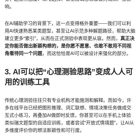
响。
在AI辅助学习的背景下，这一点变得格外重要——我们可以利
用AI快速熟悉某类题型，甚至让AI示范多种解题路径，帮助大脑
建立更多“索引”，从而在正式测验中表现更从容。然而，
真正决
定你能否做出新颖构想的，是你愿不愿意、也敢不敢用不同视
角看待同一个问题
，而这恰恰是AI可以被设计来强化的部分。
3. AI可以把“心理测验思路”变成人人可
用的训练工具
传统心理测验往往只有专业机构才能施测和解释。而如今，许
多在线平台已经把图形推理、词汇联想、情境决策任务做成交
互式小练习，再叠加AI做即时反馈，你甚至可以在手机上体验
类似瑞文题型的自适应训练，或者尝试“开放式情境题”，让AI从
多维度评价你的想法新颖性和可行度。