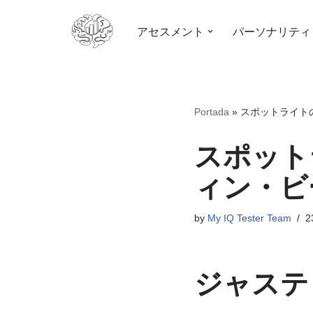
アセスメント
パーソナリティ
コ
ン
テ
ン
Portada
»
スポットライト
ツ
へ
スポット
ス
キ
ィン・ビ
ッ
プ
by
My IQ Tester Team
2
ジャステ