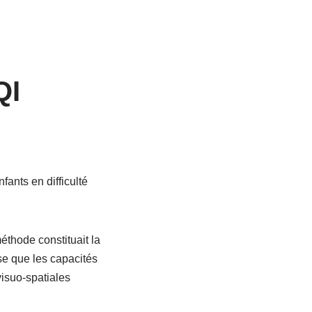
QI
ants en difficulté
éthode constituait la
èse que les capacités
visuo-spatiales