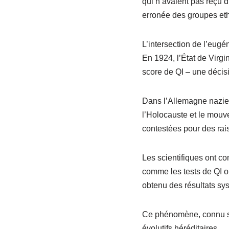
qui n’avaient pas reçu d
erronée des groupes et
L’intersection de l’eugé
En 1924, l’État de Virgi
score de QI – une décis
Dans l’Allemagne nazie, 
l’Holocauste et le mouve
contestées pour des rais
Les scientifiques ont c
comme les tests de QI o
obtenu des résultats sy
Ce phénomène, connu sous
évolutifs héréditaires.