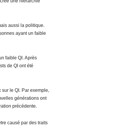
 créé une hiérarchie
is aussi la politique.
rsonnes ayant un faible
n faible QI. Après
sts de QI ont été
 sur le QI. Par exemple,
uvelles générations ont
ration précédente.
re causé par des traits