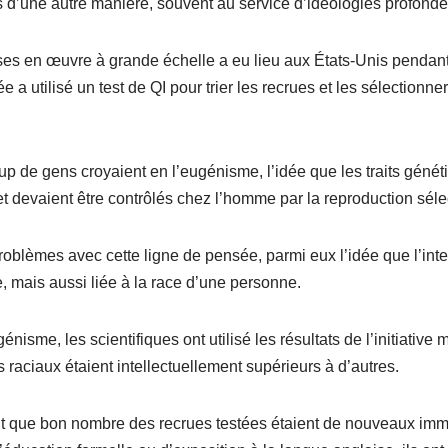
ens d’une autre manière, souvent au service d’idéologies profon
es en œuvre à grande échelle a eu lieu aux États-Unis pendan
 a utilisé un test de QI pour trier les recrues et les sélectionne
p de gens croyaient en l’eugénisme, l’idée que les traits génét
t devaient être contrôlés chez l’homme par la reproduction séle
roblèmes avec cette ligne de pensée, parmi eux l’idée que l’inte
e, mais aussi liée à la race d’une personne.
nisme, les scientifiques ont utilisé les résultats de l’initiative m
s raciaux étaient intellectuellement supérieurs à d’autres.
it que bon nombre des recrues testées étaient de nouveaux imm