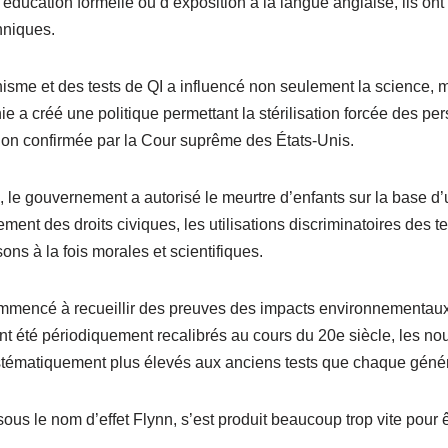
’éducation formelle ou d’exposition à la langue anglaise, ils ont
hniques.
nisme et des tests de QI a influencé non seulement la science, ma
nie a créé une politique permettant la stérilisation forcée des pe
ion confirmée par la Cour suprême des États-Unis.
le gouvernement a autorisé le meurtre d’enfants sur la base d’u
ment des droits civiques, les utilisations discriminatoires des te
ons à la fois morales et scientifiques.
ommencé à recueillir des preuves des impacts environnementaux
nt été périodiquement recalibrés au cours du 20e siècle, les no
stématiquement plus élevés aux anciens tests que chaque géné
 le nom d’effet Flynn, s’est produit beaucoup trop vite pour êt