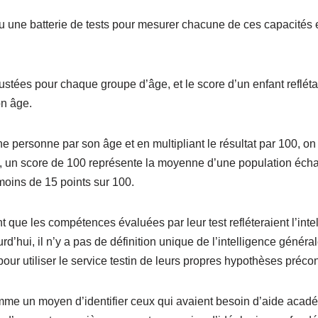
u une batterie de tests pour mesurer chacune de ces capacités e
ustées pour chaque groupe d’âge, et le score d’un enfant reflét
on âge.
ne personne par son âge et en multipliant le résultat par 100, on 
ay, un score de 100 représente la moyenne d’une population écha
moins de 15 points sur 100.
 que les compétences évaluées par leur test refléteraient l’inte
hui, il n’y a pas de définition unique de l’intelligence générale.
our utiliser le service testin de leurs propres hypothèses précon
e un moyen d’identifier ceux qui avaient besoin d’aide acad