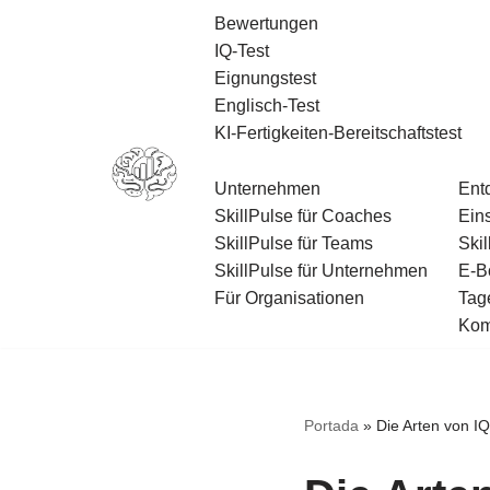
Bewertungen
IQ-Test
Zum
Eignungstest
Inhalt
Englisch-Test
springen
KI-Fertigkeiten-Bereitschaftstest
Unternehmen
Ent
SkillPulse für Coaches
Ein
SkillPulse für Teams
Skil
SkillPulse für Unternehmen
E-B
Für Organisationen
Tag
Komp
Portada
»
Die Arten von IQ