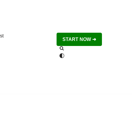
st
START NOW ➜