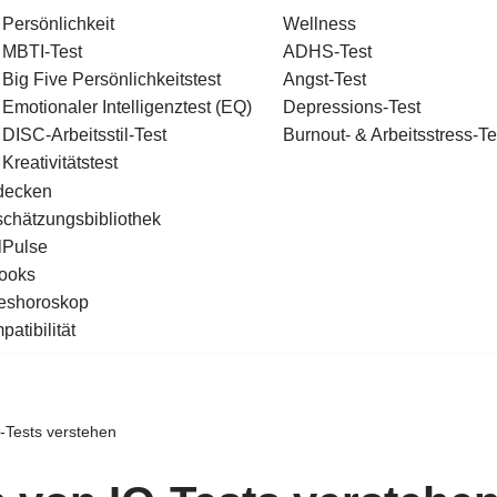
Persönlichkeit
Wellness
MBTI-Test
ADHS-Test
Big Five Persönlichkeitstest
Angst-Test
Emotionaler Intelligenztest (EQ)
Depressions-Test
DISC-Arbeitsstil-Test
Burnout- & Arbeitsstress-Te
Kreativitätstest
decken
schätzungsbibliothek
lPulse
ooks
eshoroskop
atibilität
-Tests verstehen