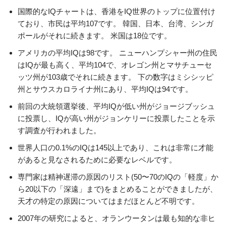
国際的なIQチャートは、香港をIQ世界のトップに位置付け
ており、市民は平均107です。 韓国、日本、台湾、シンガ
ポールがそれに続きます。 米国は18位です。
アメリカの平均IQは98です。 ニューハンプシャー州の住民
はIQが最も高く、平均104で、オレゴン州とマサチューセ
ッツ州が103歳でそれに続きます。 下の数字はミシシッピ
州とサウスカロライナ州にあり、平均IQは94です。
前回の大統領選挙後、平均IQが低い州がジョージブッシュ
に投票し、IQが高い州がジョンケリーに投票したことを示
す調査が行われました。
世界人口の0.1%のIQは145以上であり、これは非常に才能
があると見なされるために必要なレベルです。
専門家は精神遅滞の原因のリスト(50〜70のIQの「軽度」か
ら20以下の「深遠」まで)をまとめることができましたが、
天才の特定の原因についてはまだほとんど不明です。
2007年の研究によると、オランウータンは最も知的な非ヒ