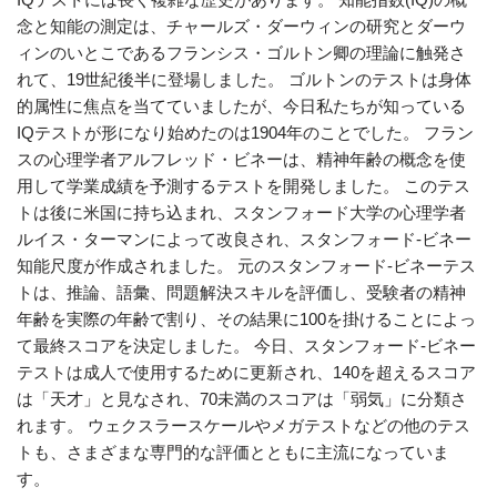
念と知能の測定は、チャールズ・ダーウィンの研究とダーウ
ィンのいとこであるフランシス・ゴルトン卿の理論に触発さ
れて、19世紀後半に登場しました。 ゴルトンのテストは身体
的属性に焦点を当てていましたが、今日私たちが知っている
IQテストが形になり始めたのは1904年のことでした。 フラン
スの心理学者アルフレッド・ビネーは、精神年齢の概念を使
用して学業成績を予測するテストを開発しました。 このテス
トは後に米国に持ち込まれ、スタンフォード大学の心理学者
ルイス・ターマンによって改良され、スタンフォード-ビネー
知能尺度が作成されました。 元のスタンフォード-ビネーテス
トは、推論、語彙、問題解決スキルを評価し、受験者の精神
年齢を実際の年齢で割り、その結果に100を掛けることによっ
て最終スコアを決定しました。 今日、スタンフォード-ビネー
テストは成人で使用するために更新され、140を超えるスコア
は「天才」と見なされ、70未満のスコアは「弱気」に分類さ
れます。 ウェクスラースケールやメガテストなどの他のテス
トも、さまざまな専門的な評価とともに主流になっていま
す。