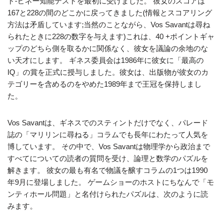
ド-ビネー知能テストを最初に受けました。 彼女のスコアは
167と228の間のどこかに戻ってきました(情報とスコアリング
方法は矛盾しています;当然のことながら、Vos Savantは尋ね
られたときに228の数字を与えます)これは、40 +ポイントギャ
ップのどちら側を取るかに関係なく、彼女を議論の余地のな
い天才にします。 ギネス委員会は1986年に彼女に「最高の
IQ」の賞を正式に授与しました。彼女は、出版物が彼女のカ
テゴリーを含めるのをやめた1989年まで王冠を保持しまし
た。
Vos Savantは、ギネスでのスティントだけでなく、パレード
誌の「マリリンに尋ねる」コラムでも長年にわたって人気を
博しています。 その中で、Vos Savantは物理学から政治まで
すべてについての読者の質問を受け、論理と数学のパズルを
解きます。 彼女の最も有名で物議を醸すコラムの1つは1990
年9月に登場しました。 ゲームショーのホストにちなんで「モ
ンティホール問題」と名付けられたパズルは、次のように読
みます。