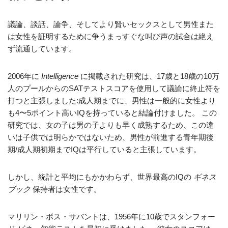
議論、談話、論争、そしてより賢いセックスとして男性また
は女性を証明するために争うまっすぐな叫び声の試合は絶え
ず流通しています。
2006年に
Intelligence
に掲載された研究は、17歳と18歳の10万
人のプールからのSATテストスコアを使用して議論に終止符を
打つと主張しました:成人期までに、男性は一般的に女性より
も4〜5ポイント高いIQを持っていると結論付けました。 この
研究では、女の子は男の子よりも早く成熟するため、この違
いは子供では明らかではないため、男性が前進する青年期後
期/成人期初期までIQは平行していると主張しています。
しかし、統計と平均にもかかわらず、世界最高のIQの
ギネス
ブック
保持者は女性です。
マリリン・ボス・サバントは、1956年に10歳でスタンフォー