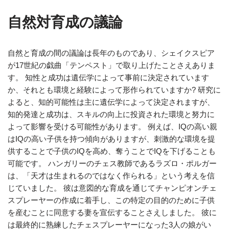
自然対育成の議論
自然と育成の間の議論は長年のものであり、シェイクスピア
が17世紀の戯曲「テンペスト」で取り上げたことさえありま
す。 知性と成功は遺伝学によって事前に決定されています
か、それとも環境と経験によって形作られていますか? 研究に
よると、知的可能性は主に遺伝学によって決定されますが、
知的発達と成功は、スキルの向上に投資された環境と努力に
よって影響を受ける可能性があります。 例えば、IQの高い親
はIQの高い子供を持つ傾向がありますが、刺激的な環境を提
供することで子供のIQを高め、奪うことでIQを下げることも
可能です。 ハンガリーのチェス教師であるラズロ・ポルガー
は、「天才は生まれるのではなく作られる」という考えを信
じていました。 彼は意図的な育成を通じてチャンピオンチェ
スプレーヤーの作成に着手し、この特定の目的のために子供
を産むことに同意する妻を宣伝することさえしました。 彼に
は最終的に熟練したチェスプレーヤーになった3人の娘がい