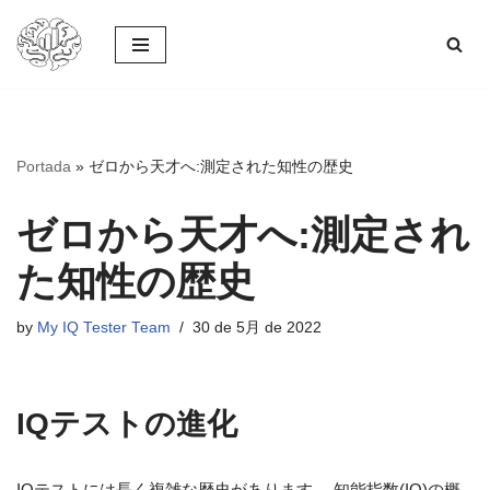
コ
ン
テ
ン
ツ
Portada
»
ゼロから天才へ:測定された知性の歴史
へ
ス
ゼロから天才へ:測定され
キ
ッ
た知性の歴史
プ
by
My IQ Tester Team
30 de 5月 de 2022
IQテストの進化
IQテストには長く複雑な歴史があります。 知能指数(IQ)の概