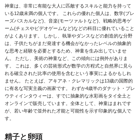
神童は、非常に有能な大人に匹敵するスキルと能力を持って
いる12歳未満の個人です。 これらの優れた個人は、数学(ブレ
ーズパスカルなど)、音楽(モーツァルトなど)、戦略的思考ゲ
ーム(チェスやビデオゲームなど)などの科目に優れていること
がよくあります。 しかし、執筆やダンスなどの創造的な分野
は、子供たちがまだ発達する機会がなかったレベルの抽象的
な思考と経験を必要とするため、神童を生み出していませ
ん。 ただし、美術の神童など、この傾向には例外がありま
す。 これは、多くの芸術形式が数学の方程式と自然界に見ら
れる確立された比率の使用を含むという事実によるかもしれ
ません。 たとえば、アキアネ・クレマリックは13歳の国際的
に有名な写実主義の画家です。 わずか4歳半のダナット・プレ
ウティインタウィーは、すでに抽象的な水彩画をタイ全土と
オンラインで販売しています。全体として、神童はまれです
が、若い年齢で並外れた才能と可能性を示す印象的な個人で
す。
精子と卵頭